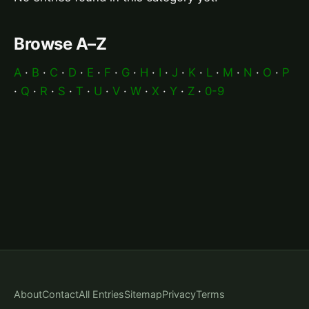
Browse A–Z
A
·
B
·
C
·
D
·
E
·
F
·
G
·
H
·
I
·
J
·
K
·
L
·
M
·
N
·
O
·
P
·
Q
·
R
·
S
·
T
·
U
·
V
·
W
·
X
·
Y
·
Z
·
0-9
About
Contact
All Entries
Sitemap
Privacy
Terms