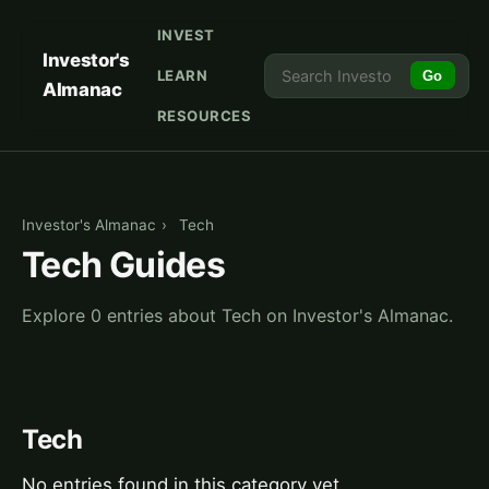
INVEST
Investor's
LEARN
Go
Almanac
RESOURCES
Investor's Almanac
›
Tech
Tech Guides
Explore 0 entries about Tech on Investor's Almanac.
Tech
No entries found in this category yet.